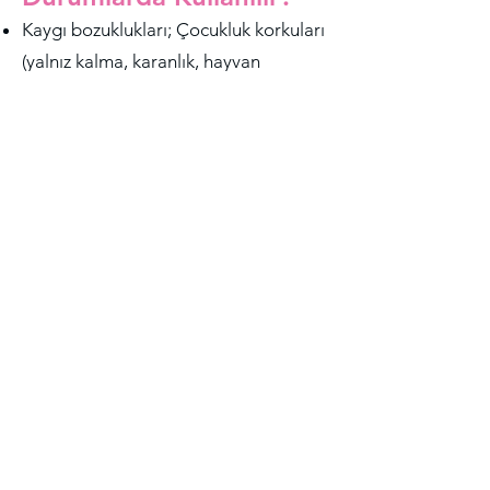
Kaygı bozuklukları; Çocukluk korkuları
(yalnız kalma, karanlık, hayvan
korkusu)
Depresyon,
Dikkat Eksikliği ve Hiperaktivite
Bozukluğu,
Uyku bozuklukları, kabuslar vb.
Beslenme problemleri,
Alt ıslatma, dışkı kaçırma,
Tırnak emme-parmak emme,
Kardeş kıskançlığı,
Öğrenme güçlüğü,
Davranış bozukluğu,
Kayıp, yas, travma,
Anne-baba ayrılığı, boşanma vb.